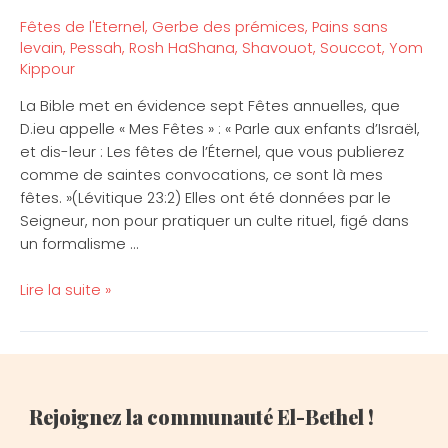
de
Fêtes de l'Eternel
,
Gerbe des prémices
,
Pains sans
l’Eternel
levain
,
Pessah
,
Rosh HaShana
,
Shavouot
,
Souccot
,
Yom
Kippour
La Bible met en évidence sept Fêtes annuelles, que
D.ieu appelle « Mes Fêtes » : « Parle aux enfants d’Israël,
et dis-leur : Les fêtes de l’Éternel, que vous publierez
comme de saintes convocations, ce sont là mes
fêtes. »(Lévitique 23:2) Elles ont été données par le
Seigneur, non pour pratiquer un culte rituel, figé dans
un formalisme …
Lire la suite »
Rejoignez la communauté El-Bethel !