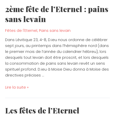
2ème fête de l’Eternel : pains
2ème
fête
sans levain
de
l’Eternel
:
Fêtes de l'Eternel
,
Pains sans levain
pains
Dans Lévitique 23, 4-8, D.ieu nous ordonne de célébrer
sans
sept jours, au printemps dans l’hémisphère nord (dans
levain
le premier mois de l’année du calendrier hébreu), lors
desquels tout levain doit être proscrit, et lors desquels
la consommation de pains sans levain revêt un sens
spirituel profond. D.ieu à Moise Dieu donna à Moïse des
directives précises …
Lire la suite »
Les fêtes de l’Eternel
Les
fêtes