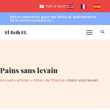
Aller
Main
TMPI El-Beth EL
FR
EN
ES
au
Menu
contenu
Notre calendrier pour les fêtes et évènements
de la communauté ici !
Rec
El Beth EL
Pains sans levain
Accueil
Articles
Fêtes de l'Eternel
Pains sans levain