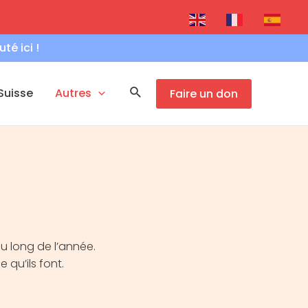
FR
EN
ES
é ici !
Rechercher
 Suisse
Autres
Faire un don
u long de l’année.
e qu’ils font.