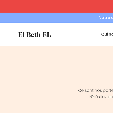
Aller
au
contenu
Notre 
El Beth EL
Qui 
Ce sont nos parte
N’hésitez pas