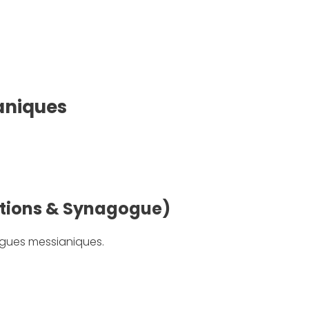
aniques
ations & Synagogue)
ogues messianiques.