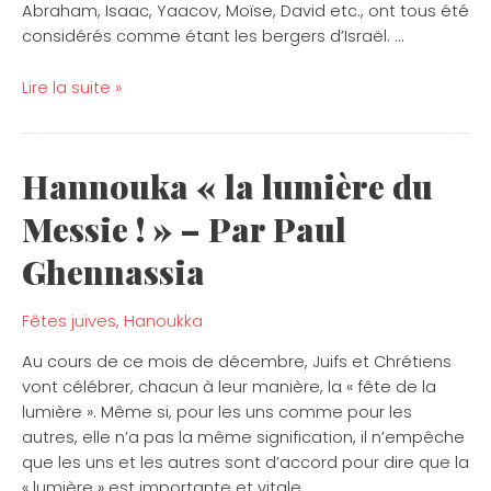
Abraham, Isaac, Yaacov, Moïse, David etc., ont tous été
considérés comme étant les bergers d’Israël. …
Lire la suite »
Hannouka « la lumière du
Hannouka
« la
Messie ! » – Par Paul
lumière
du
Ghennassia
Messie
! »
Fêtes juives
,
Hanoukka
–
Par
Au cours de ce mois de décembre, Juifs et Chrétiens
Paul
vont célébrer, chacun à leur manière, la « fête de la
Ghennassia
lumière ». Même si, pour les uns comme pour les
autres, elle n’a pas la même signification, il n’empêche
que les uns et les autres sont d’accord pour dire que la
« lumière » est importante et vitale …