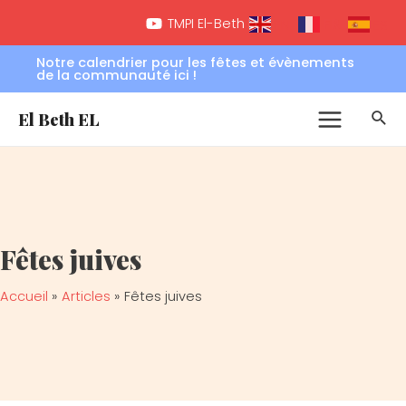
Aller
Main
TMPI El-Beth EL
FR
EN
ES
au
Menu
contenu
Notre calendrier pour les fêtes et évènements
de la communauté ici !
Rec
El Beth EL
Fêtes juives
Accueil
Articles
Fêtes juives