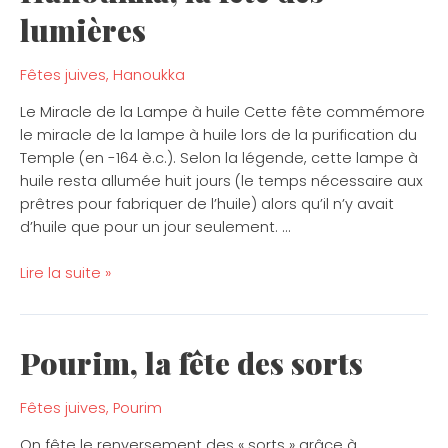
la
lumières
fête
des
lumières
Fêtes juives
,
Hanoukka
Le Miracle de la Lampe à huile Cette fête commémore
le miracle de la lampe à huile lors de la purification du
Temple (en -164 è.c.). Selon la légende, cette lampe à
huile resta allumée huit jours (le temps nécessaire aux
prêtres pour fabriquer de l’huile) alors qu’il n’y avait
d’huile que pour un jour seulement. …
Lire la suite »
Pourim, la fête des sorts
Pourim,
la
fête
Fêtes juives
,
Pourim
des
On fête le renversement des « sorts » grâce à
sorts