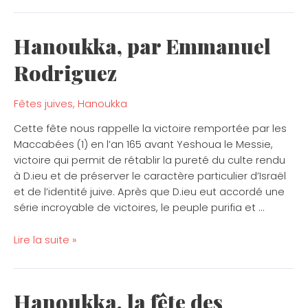
Hanoukka, par Emmanuel
Hanoukka,
par
Rodriguez
Emmanuel
Rodriguez
Fêtes juives
,
Hanoukka
Cette fête nous rappelle la victoire remportée par les
Maccabées (1) en l’an 165 avant Yeshoua le Messie,
victoire qui permit de rétablir la pureté du culte rendu
à D.ieu et de préserver le caractère particulier d’Israël
et de l’identité juive. Après que D.ieu eut accordé une
série incroyable de victoires, le peuple purifia et …
Lire la suite »
Hanoukka, la fête des
Hanoukka,