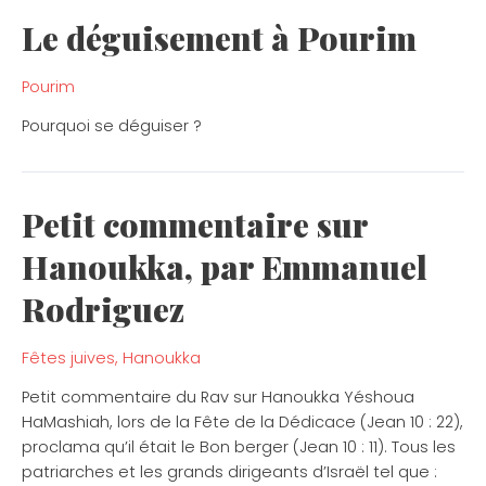
Le déguisement à Pourim
Pourim
Pourquoi se déguiser ?
Petit commentaire sur
Petit
commentaire
Hanoukka, par Emmanuel
sur
Hanoukka,
Rodriguez
par
Emmanuel
Fêtes juives
,
Hanoukka
Rodriguez
Petit commentaire du Rav sur Hanoukka Yéshoua
HaMashiah, lors de la Fête de la Dédicace (Jean 10 : 22),
proclama qu’il était le Bon berger (Jean 10 : 11). Tous les
patriarches et les grands dirigeants d’Israël tel que :