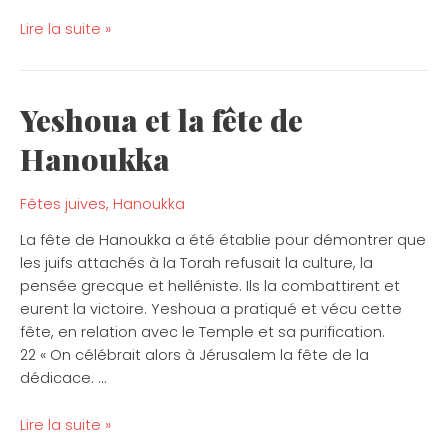
Lire la suite »
Yeshoua et la fête de
Yeshoua
et
Hanoukka
la
fête
de
Fêtes juives
,
Hanoukka
Hanoukka
La fête de Hanoukka a été établie pour démontrer que
les juifs attachés à la Torah refusait la culture, la
pensée grecque et helléniste. Ils la combattirent et
eurent la victoire. Yeshoua a pratiqué et vécu cette
fête, en relation avec le Temple et sa purification.
22 « On célébrait alors à Jérusalem la fête de la
dédicace. …
Lire la suite »