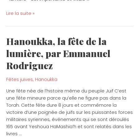
Lire la suite »
Hanoukka, la fête de la
Hanoukka,
la
lumière, par Emmanuel
fête
de
Rodriguez
la
lumière,
Fêtes juives
,
Hanoukka
par
Emmanuel
Une fête née de l’histoire même du peuple Juif C’est
Rodriguez
une fête mineure parce qu’elle ne figure pas dans la
Torah. Cette fête dure 8 jours et commémore la
victoire d’une poignée de juifs sur les puissantes forces
militaires syriennes, événements qui se sont déroulés
165 avant Yeshoua HaMashia’h et sont relatés dans les
livres …