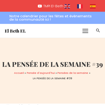
Aller
Navigation
Main
TMPI El-Beth EL
FR
EN
ES
au
de
Menu
contenu
l’article
Notre calendrier pour les fêtes et évènements
de la communauté ici !
Rec
El Beth EL
LA PENSÉE DE LA SEMAINE #39
Accueil
Pensée d'aujourd'hui
Pensées de la semaine
LA PENSÉE DE LA SEMAINE #39