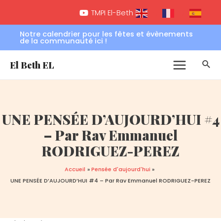
Aller
Navigation
Main
TMPI El-Beth EL
FR
EN
ES
au
de
Menu
contenu
l’article
Notre calendrier pour les fêtes et évènements
de la communauté ici !
Rec
El Beth EL
UNE PENSÉE D’AUJOURD’HUI #4
– Par Rav Emmanuel
RODRIGUEZ-PEREZ
Accueil
Pensée d'aujourd'hui
UNE PENSÉE D’AUJOURD’HUI #4 – Par Rav Emmanuel RODRIGUEZ-PEREZ