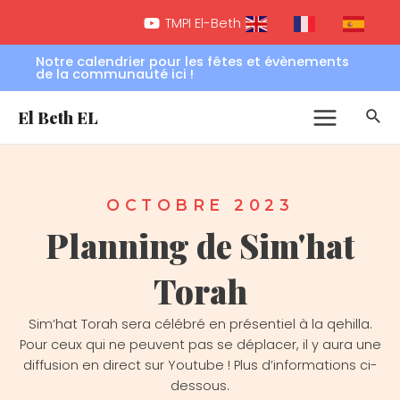
Aller
Main
TMPI El-Beth EL
FR
EN
ES
au
Menu
contenu
Notre calendrier pour les fêtes et évènements
de la communauté ici !
Rec
El Beth EL
OCTOBRE 2023
Planning de Sim'hat
Torah
Sim’hat Torah sera célébré en présentiel à la qehilla.
Pour ceux qui ne peuvent pas se déplacer, il y aura une
diffusion en direct sur Youtube ! Plus d’informations ci-
dessous.