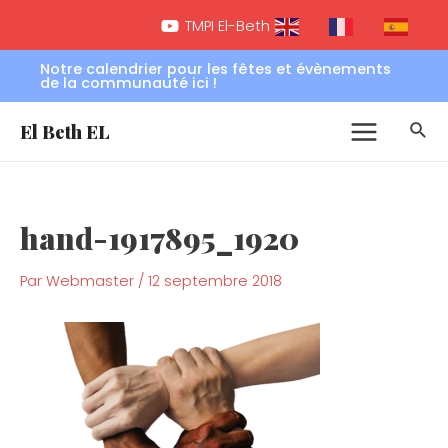
Aller
Navigation
Main
TMPI El-Beth EL
FR
EN
ES
au
de
Menu
contenu
l’article
Notre calendrier pour les fêtes et évènements
de la communauté ici !
Rec
El Beth EL
hand-1917895_1920
Par
Webmaster
/
12 septembre 2018